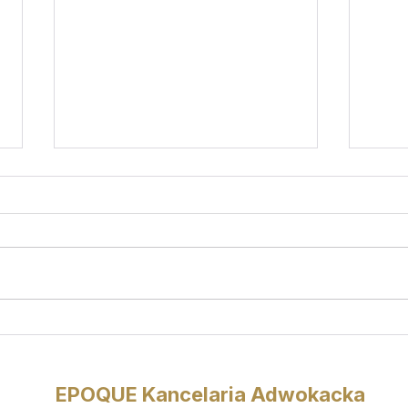
Pomoc prawna przez Internet w
Dezin
zakresie ochrony praw cyfrowych
(fake
(ePorady)
EPOQUE Kancelaria Adwokacka