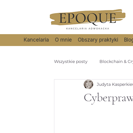
Kancelaria
O mnie
Obszary praktyki
Blo
Wszystkie posty
Blockchain & Cr
Judyta Kasperkie
Cyberbezpieczeństwo
Cryp
Cyberpraw
Cybersecurity
dane osobo
Data protection | Ochrona dany