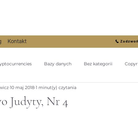
g
Kontakt
Zadzwoń
yptocurrencies
Bazy danych
Bez kategorii
Copyr
wicz
10 maj 2018
1 minut(y) czytania
to | Kryptowaluty
Cybercrime
Cyberprzestępczość
o Judyty, Nr 4
we
Czasopismo Cyberprawo Judyty
Data protection
ch os
Gaming law
GENERAL
Industrial designs