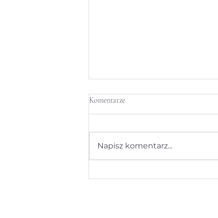
Komentarze
Napisz komentarz...
System automatycznego
rozpoznawania twarzy (facial
recognition) a luka prawna