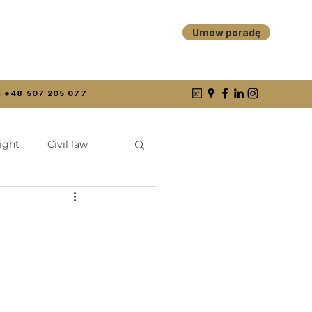
Umów poradę
 +48 507 205 077
ight
Civil law
Cyberfeminizm
Kazusy