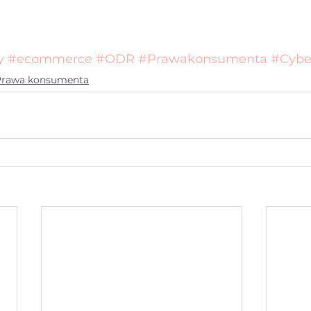
y
#ecommerce
#ODR
#Prawakonsumenta
#Cybe
Prawa konsumenta