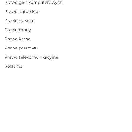
Prawo gier komputerowych
Prawo autorskie
Prawo cywilne
Prawo mody
Prawo karne
Prawo prasowe
Prawo telekomunikacyjne
Reklama
Social media
Telecom Law
Startup
Theory & history
Komentarze
Theory
Wzory przemysłowe
Napisz komentarz...
Unfair competition
Pomoc prawna przez Internet
Dezinformacja w