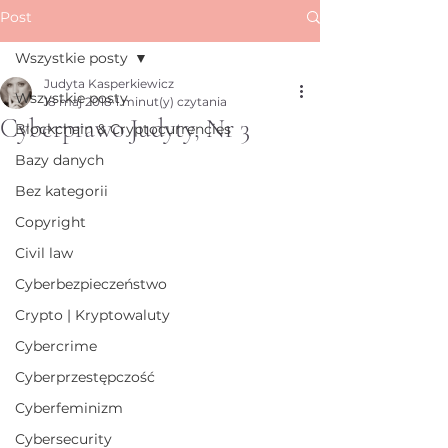
Post
Wszystkie posty
Judyta Kasperkiewicz
Wszystkie posty
18 maj 2018
1 minut(y) czytania
Cyberprawo Judyty, Nr 3
Blockchain & Cryptocurrencies
Bazy danych
Bez kategorii
Copyright
Civil law
Cyberbezpieczeństwo
Crypto | Kryptowaluty
Cybercrime
Cyberprzestępczość
Cyberfeminizm
Cybersecurity