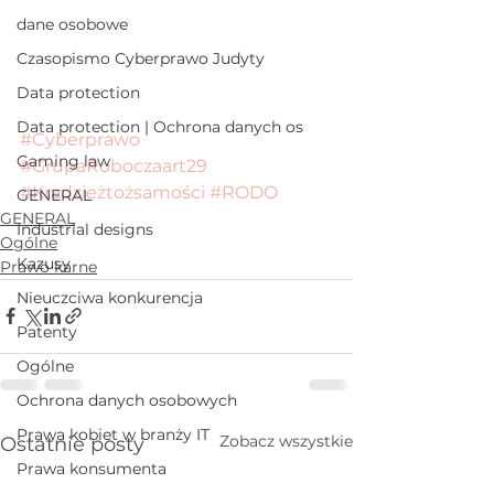
dane osobowe
Czasopismo Cyberprawo Judyty
Data protection
Data protection | Ochrona danych os
#Cyberprawo
Gaming law
#GrupaRoboczaart29
#Kradzieżtożsamości
#RODO
GENERAL
GENERAL
Industrial designs
Ogólne
Kazusy
Prawo karne
Nieuczciwa konkurencja
Patenty
Ogólne
Ochrona danych osobowych
Prawa kobiet w branży IT
Zobacz wszystkie
Ostatnie posty
Prawa konsumenta