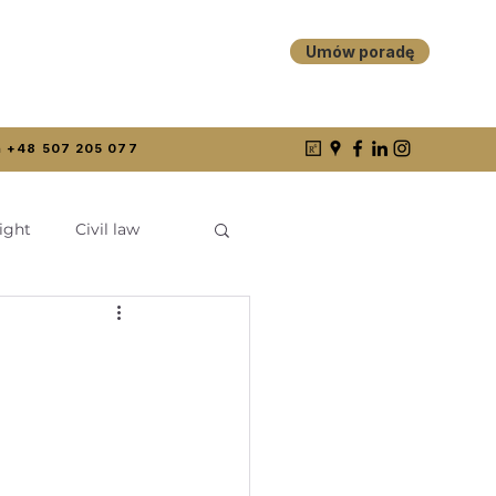
Umów poradę
 +48 507 205 077
ight
Civil law
Cyberfeminizm
Kazusy