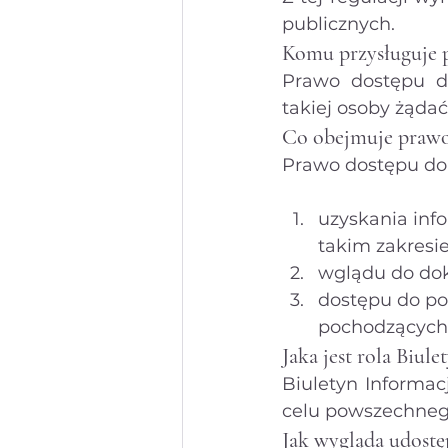
publicznych.
Komu przysługuje p
Prawo dostępu do
takiej osoby żąda
Co obejmuje prawo 
Prawo dostępu do 
uzyskania info
takim zakresie
wglądu do do
dostępu do po
pochodzących
Jaka jest rola Biul
Biuletyn Informac
celu powszechnego
Jak wygląda udostę