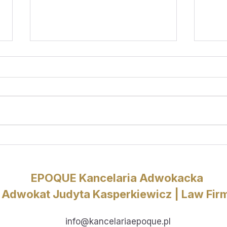
Pomoc prawna przez Internet w
Dezin
zakresie ochrony praw cyfrowych
(fake
(ePorady)
EPOQUE Kancelaria Adwokacka
Adwokat Judyta Kasperkiewicz | Law Fir
info@kancelariaepoque.pl