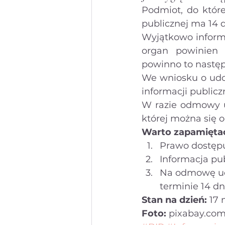
Podmiot, do które
publicznej ma 14 d
Wyjątkowo informa
organ powinien 
powinno to następi
We wniosku o udos
informacji publicz
W razie odmowy ud
której można się o
Warto zapamięta
Prawo dostępu
Informacja pub
Na odmowę uds
terminie 14 dn
Stan na dzień:
 17
Foto:
 pixabay.co