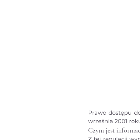
Nieuczciwa konkurencja
Pa
Prawa konsumenta
Prawo 
Prawo karne
Prawo dostępu do 
września 2001 roku
Czym jest informac
Z tej regulacji wy