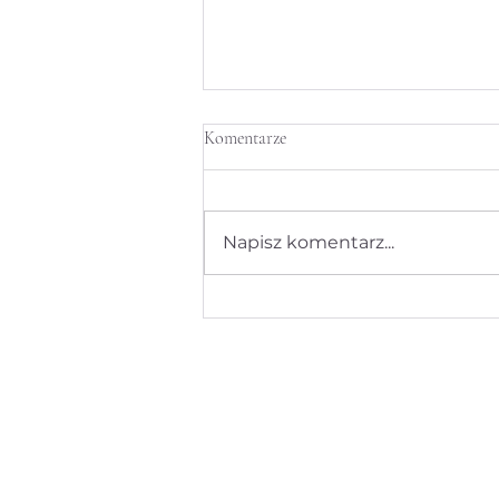
Komentarze
Napisz komentarz...
System automatycznego
rozpoznawania twarzy (facial
recognition) a luka prawna