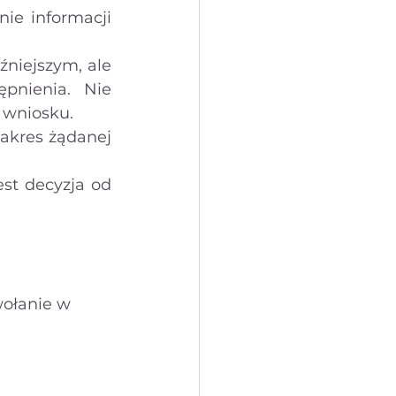
ie informacji 
niejszym, ale 
pnienia. Nie 
a wniosku.
akres żądanej 
t decyzja od 
ołanie w 