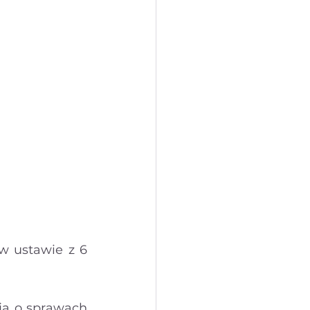
 kobiet w branży IT
Prawo mody
 ustawie z 6 
ja o sprawach 