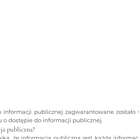
tenty
Ogólne
Ochrona danych osobowych
Prawa
gier komputerowych
Prawo autorskie
Prawo cywilne
informacji publicznej zagwarantowane zostało w
 o dostępie do informacji publicznej.
ja publiczna?
nika, że informacją publiczną jest każda informac