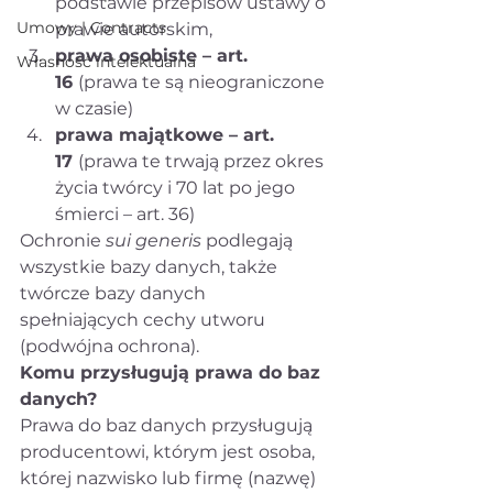
podstawie przepisów ustawy o 
Umowy | Contracts
prawie autorskim,
prawa osobiste – art. 
Własność intelektualna
16 
(prawa te są nieograniczone 
w czasie)
prawa majątkowe – art. 
17 
(prawa te trwają przez okres 
życia twórcy i 70 lat po jego 
śmierci – art. 36)
Ochronie 
sui generis 
podlegają 
wszystkie bazy danych, także 
twórcze bazy danych 
spełniających cechy utworu 
(podwójna ochrona).
Komu przysługują prawa do baz 
danych?
Prawa do baz danych przysługują 
producentowi, którym jest osoba, 
której nazwisko lub firmę (nazwę) 