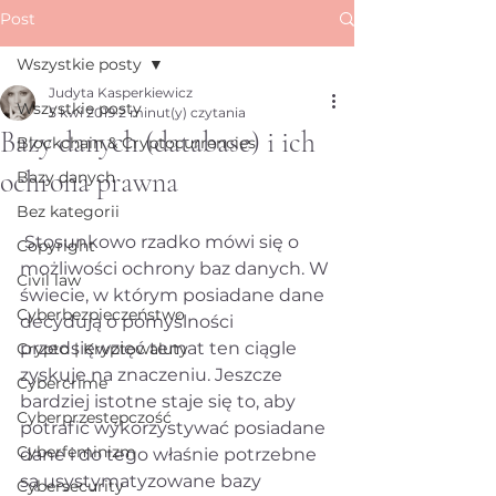
Post
Wszystkie posty
Judyta Kasperkiewicz
Wszystkie posty
5 kwi 2019
2 minut(y) czytania
Bazy danych (database) i ich
Blockchain & Cryptocurrencies
ochrona prawna
Bazy danych
Bez kategorii
 Stosunkowo rzadko mówi się o 
Copyright
możliwości ochrony baz danych. W 
Civil law
świecie, w którym posiadane dane 
Cyberbezpieczeństwo
decydują o pomyślności 
przedsięwzięć temat ten ciągle 
Crypto | Kryptowaluty
zyskuje na znaczeniu. Jeszcze 
Cybercrime
bardziej istotne staje się to, aby 
Cyberprzestępczość
potrafić wykorzystywać posiadane 
Cyberfeminizm
dane i do tego właśnie potrzebne 
są usystymatyzowane bazy 
Cybersecurity