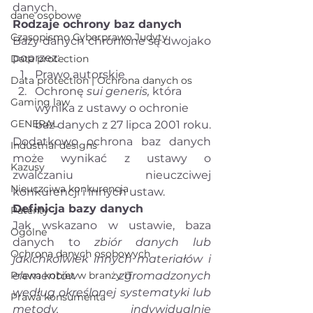
danych.
dane osobowe
Rodzaje ochrony baz danych
Czasopismo Cyberprawo Judyty
Bazy danych chronione są dwojako 
poprzez:
Data protection
Prawo autorskie
Data protection | Ochrona danych os
Ochronę 
sui generis,
 która 
Gaming law
wynika z ustawy o ochronie 
GENERAL
baz danych z 27 lipca 2001 roku.
Dodatkowo ochrona baz danych 
Industrial designs
może wynikać z ustawy o 
Kazusy
zwalczaniu nieuczciwej 
Nieuczciwa konkurencja
konkurencji i innych ustaw.
Definicja bazy danych
Patenty
Jak wskazano w ustawie, baza 
Ogólne
danych to 
zbiór danych lub 
Ochrona danych osobowych
jakichkolwiek innych materiałów i 
Prawa kobiet w branży IT
elementów zgromadzonych 
według określonej systematyki lub 
Prawa konsumenta
metody, indywidualnie 