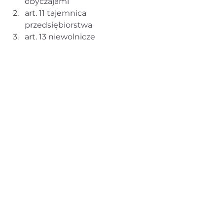
obyczajami
art. 11 tajemnica 
przedsiębiorstwa
art. 13 niewolnicze 
naśladownictwo
Stan na dzień:
 5 kwietnia 2019 
roku
Foto:
 pixabay.com
#Bazadanych
#Database
#Producent
Bazy danych
Copyright
Prawo autorskie