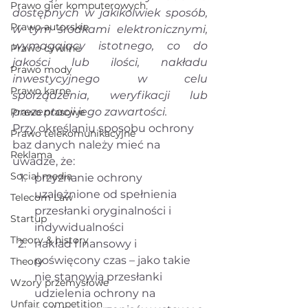
Prawo gier komputerowych
dostępnych w jakikolwiek sposób, 
Prawo autorskie
w tym środkami elektronicznymi, 
wymagający istotnego, co do 
Prawo cywilne
jakości lub ilości, nakładu 
Prawo mody
inwestycyjnego w celu 
Prawo karne
sporządzenia, weryfikacji lub 
prezentacji jego zawartości.
Prawo prasowe
Przy określaniu sposobu ochrony 
Prawo telekomunikacyjne
baz danych należy mieć na 
Reklama
uwadze, że:
Social media
przyznanie ochrony 
uzależnione od spełnienia 
Telecom Law
przesłanki oryginalności i 
Startup
indywidualności
Theory & history
nakład finansowy i 
poświęcony czas – jako takie 
Theory
nie stanowią przesłanki 
Wzory przemysłowe
udzielenia ochrony na 
Unfair competition