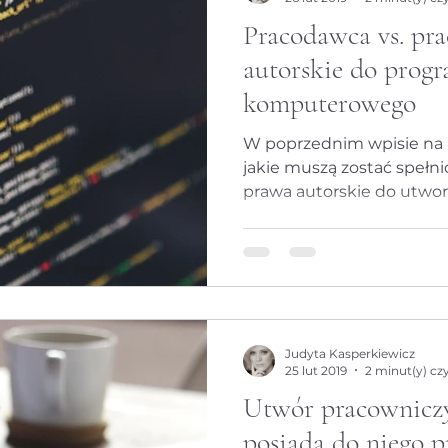
Pracodawca vs. pr
Cyberfeminizm
Cybersecurity
dane osobo
autorskie do prog
komputerowego
 Judyty
Data protection
Data protection |
W poprzednim wpisie na 
jakie muszą zostać spełn
prawa autorskie do utwor
AL
Industrial designs
Kazusy
Nieuczci
Ochrona danych osobowych
Prawa kobiet w b
Judyta Kasperkiewicz
Prawo gier komputerowych
Prawo autorskie
25 lut 2019
2 minut(y) cz
Utwór pracowniczy
posiada do niego p
karne