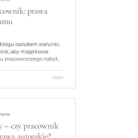
acownik: prawa
we
ramu
 Ochrona danych os
blogu opisałam warunki,
ione, aby majątkowe
u pracowniczego nabył...
wa konkurencja
ranży IT
Prawo cywilne
ytania
 – czy pracownik
rawa autorskie?