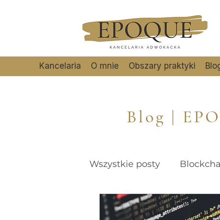
Kancelaria
O mnie
Obszary praktyki
Blo
Blog | EP
Wszystkie posty
Blockcha
Copyright
Civil law