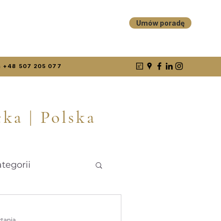
Umów poradę
 +48 507 205 077
ka | Polska
tegorii
y
Cybercrime
ytania