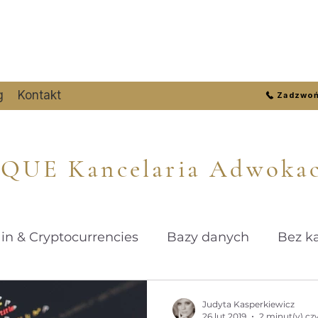
g
Kontakt
Zadzwoń
OQUE Kancelaria Adwokac
in & Cryptocurrencies
Bazy danych
Bez ka
Cyberbezpieczeństwo
Crypto | Kryptowalut
Judyta Kasperkiewicz
26 lut 2019
2 minut(y) cz