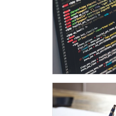
Cyberprzestępczość
Czasopismo Cyberprawo
Gaming law
GENER
Patenty
Ogólne
Prawa konsumenta
Prawo mody
Prawo 