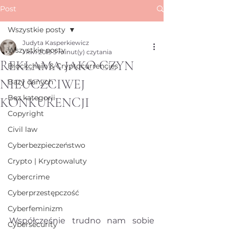
Post
Wszystkie posty
Judyta Kasperkiewicz
Wszystkie posty
1 kwi 2019
3 minut(y) czytania
REKLAMA JAKO CZYN
Blockchain & Cryptocurrencies
NIEUCZCIWEJ
Bazy danych
Bez kategorii
KONKURENCJI
Copyright
Civil law
Cyberbezpieczeństwo
Crypto | Kryptowaluty
Cybercrime
Cyberprzestępczość
Cyberfeminizm
Współcześnie trudno nam sobie 
Cybersecurity