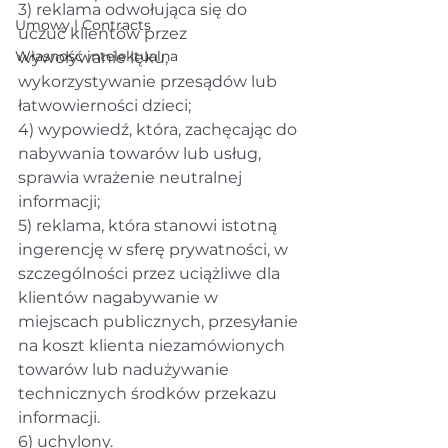
3) reklama odwołująca się do 
Umowy | Contracts
uczuć klientów przez 
Własność intelektualna
wywoływanie lęku, 
wykorzystywanie przesądów lub 
łatwowierności dzieci;
4) wypowiedź, która, zachęcając do 
nabywania towarów lub usług, 
sprawia wrażenie neutralnej 
informacji;
5) reklama, która stanowi istotną 
ingerencję w sferę prywatności, w 
szczególności przez uciążliwe dla 
klientów nagabywanie w 
miejscach publicznych, przesyłanie 
na koszt klienta niezamówionych 
towarów lub nadużywanie 
technicznych środków przekazu 
informacji.
6) uchylony.