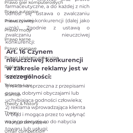
Prawo gier komputerowych
farmaceutyczne, a do każdej z nich 
Prawo autorskie
odnosi się ustawa o zwalczaniu 
nieuczciwej konkurencji (dalej jako 
Prawo cywilne
uznk). Zgodnie z ustawą o 
Prawo mody
zwalczaniu nieuczciwej 
Prawo karne
konkurencji:
Prawo prasowe
Art. 16 Czynem 
Prawo telekomunikacyjne
nieuczciwej konkurencji 
Reklama
w zakresie reklamy jest w 
szczególności:
Social media
Telecom Law
1) reklama sprzeczna z przepisami 
prawa, dobrymi obyczajami lub 
Startup
uchybiająca godności człowieka;
Theory & history
2) reklama wprowadzająca klienta 
Theory
w błąd i mogąca przez to wpłynąć 
na jego decyzję co do nabycia 
Wzory przemysłowe
towaru lub usługi;
Unfair competition