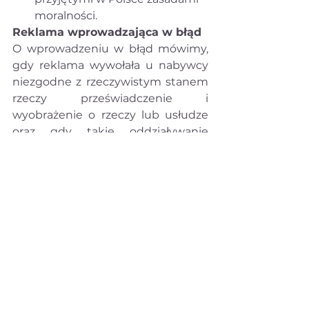
moralności.
Reklama wprowadzająca w błąd
O wprowadzeniu w błąd mówimy, 
gdy reklama wywołała u nabywcy 
niezgodne z rzeczywistym stanem 
rzeczy przeświadczenie i 
wyobrażenie o rzeczy lub usłudze 
oraz gdy takie oddziaływanie 
przekazu reklamowego wpływa na 
decyzję klienta o zakupie. To będzie 
również taka wypowiedź 
reklamowa, która pomija istotne z 
punktu widzenia odbiorcy 
informacje 
np. reklama dotycząca 
“zdrowej żywności” pomijająca 
“niezdrowe” składniki 
sprzedawanych produktów. 
Treści reklamy wprowadzającej w 