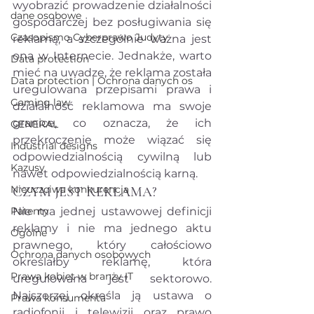
wyobrazić prowadzenie działalności 
dane osobowe
gospodarczej bez posługiwania się 
Czasopismo Cyberprawo Judyty
reklamą, a szczególnie ważna jest 
ona w Internecie. Jednakże, warto 
Data protection
mieć na uwadze, że reklama została 
Data protection | Ochrona danych os
uregulowana przepisami prawa i 
Gaming law
działalność reklamowa ma swoje 
granice, co oznacza, że ich 
GENERAL
przekroczenie może wiązać się 
Industrial designs
odpowiedzialnością cywilną lub 
Kazusy
nawet odpowiedzialnością karną.
Nieuczciwa konkurencja
CZYM JEST REKLAMA?
Patenty
Nie ma jednej ustawowej definicji 
reklamy i nie ma jednego aktu 
Ogólne
prawnego, który całościowo 
Ochrona danych osobowych
określałby reklamę, która 
Prawa kobiet w branży IT
uregulowana jest sektorowo. 
Najszerzej określa ją ustawa o 
Prawa konsumenta
radiofonii i telewizji oraz prawo 