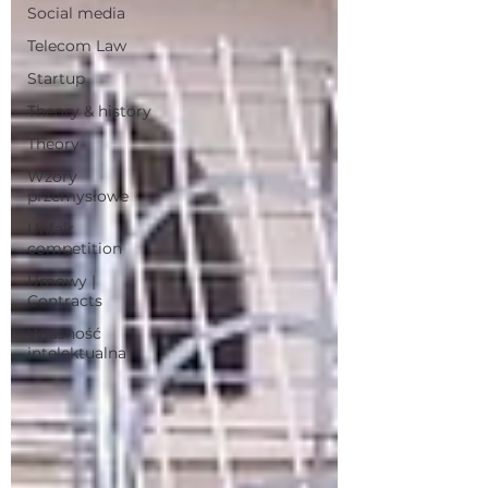
Social media
Telecom Law
Startup
Theory & history
Theory
Wzory
przemysłowe
Unfair
competition
Umowy |
Contracts
Własność
intelektualna