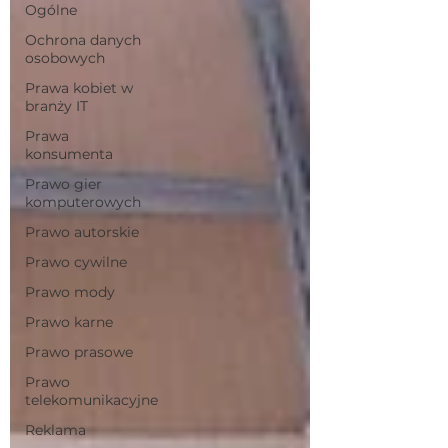
Ogólne
Ochrona danych
osobowych
Prawa kobiet w
branży IT
Prawa
konsumenta
Prawo gier
komputerowych
Prawo autorskie
Prawo cywilne
Prawo mody
Prawo karne
Prawo prasowe
Prawo
telekomunikacyjne
Reklama