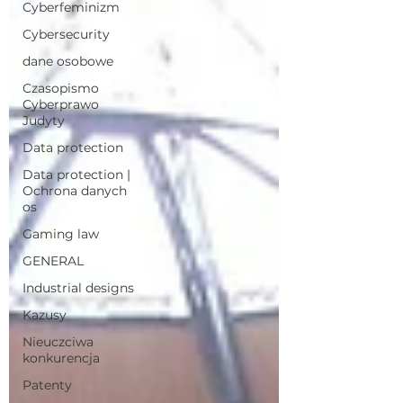
Cyberfeminizm
Cybersecurity
dane osobowe
Czasopismo
Cyberprawo
Judyty
Data protection
Data protection |
Ochrona danych
os
Gaming law
GENERAL
Industrial designs
Kazusy
Nieuczciwa
konkurencja
Patenty