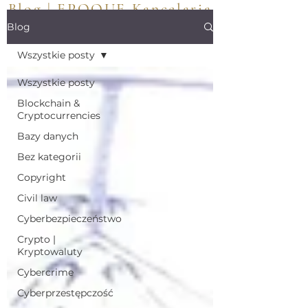
Blog | EPOQUE Kancelaria
Adwokacka | Polska
Blog
Wszystkie posty
Wszystkie posty
Blockchain &
Cryptocurrencies
Bazy danych
Bez kategorii
Copyright
Civil law
Cyberbezpieczeństwo
Crypto |
Kryptowaluty
Cybercrime
Cyberprzestępczość