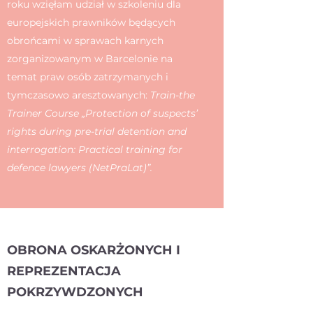
roku wzięłam udział w szkoleniu dla
europejskich prawników będących
obrońcami w sprawach karnych
zorganizowanym w Barcelonie na
temat praw osób zatrzymanych i
tymczasowo aresztowanych:
Train-the
Trainer Course „Protection of suspects’
rights during pre-trial detention and
interrogation: Practical training for
defence lawyers (NetPraLat)”.
OBRONA OSKARŻONYCH I
REPREZENTACJA
POKRZYWDZONYCH