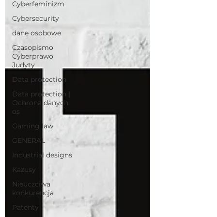
Cyberfeminizm
Cybersecurity
dane osobowe
Czasopismo
Cyberprawo
Judyty
Data protection
Data protection |
Ochrona danych
os
Gaming law
GENERAL
Industrial designs
Kazusy
Nieuczciwa
konkurencja
Patenty