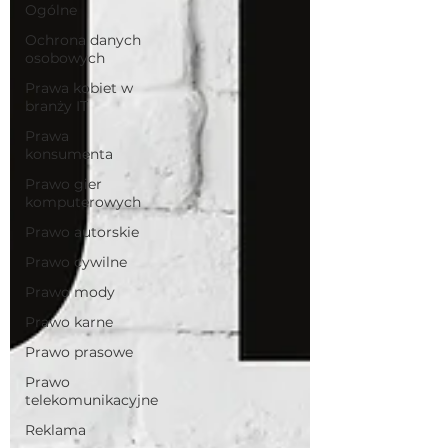
Ogólne
Ochrona danych
osobowych
Prawa kobiet w
branży IT
Prawa
konsumenta
Prawo gier
komputerowych
Prawo autorskie
Prawo cywilne
Prawo mody
Prawo karne
Prawo prasowe
Prawo
telekomunikacyjne
Reklama