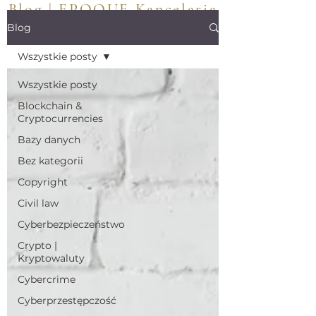
Blog | EPOQUE Kancelaria
Adwokacka | Polska
Blog
Wszystkie posty
Wszystkie posty
Blockchain &
Cryptocurrencies
Bazy danych
Bez kategorii
Copyright
Civil law
Cyberbezpieczeństwo
Crypto |
Kryptowaluty
Cybercrime
Cyberprzestępczość