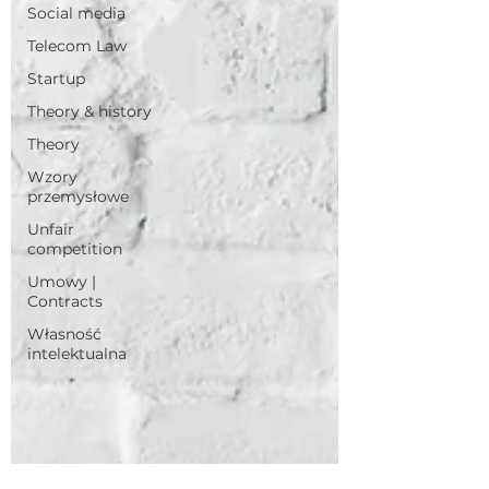
Social media
Telecom Law
Startup
Theory & history
Theory
Wzory
przemysłowe
Unfair
competition
Umowy |
Contracts
Własność
intelektualna