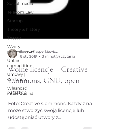
Social media
Telecom Law
Startup
Theory & history
Theory
Wzory
przemysłowe
Unfair
Judyta Kasperkiewicz
competition
8 sty 2019
3 minut(y) czytania
Umowy |
Wolne licencje – Creative
Contracts
Własność
Commons, GNU, open
intelektualna
source
Foto: Creative Commons. Każdy z nas
może stworzyć swoją licencję lub
udostępniać utwory z