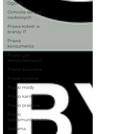
Ogólne
Ochrona danych
osobowych
Prawa kobiet w
branży IT
Prawa
konsumenta
Prawo gier
komputerowych
Prawo autorskie
Prawo cywilne
Prawo mody
Prawo karne
Prawo prasowe
Prawo
telekomunikacyjne
Reklama