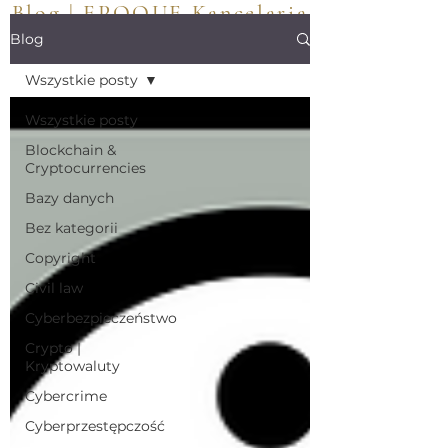
Blog | EPOQUE Kancelaria
Adwokacka | Polska
Blog
Wszystkie posty
Wszystkie posty
Blockchain &
Cryptocurrencies
Bazy danych
Bez kategorii
Copyright
Civil law
Cyberbezpieczeństwo
Crypto |
Kryptowaluty
Cybercrime
Cyberprzestępczość