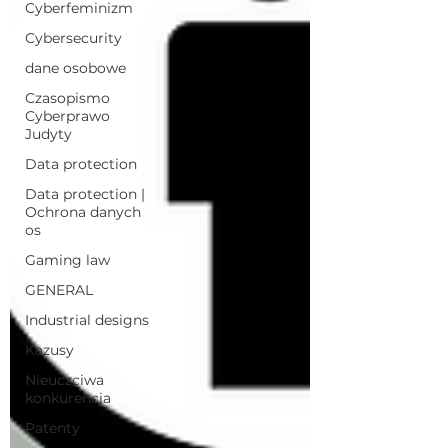
Cyberfeminizm
Cybersecurity
dane osobowe
Czasopismo
Cyberprawo
Judyty
Data protection
Data protection |
Ochrona danych
os
Gaming law
GENERAL
Industrial designs
Kazusy
Nieuczciwa
konkurencja
Patenty