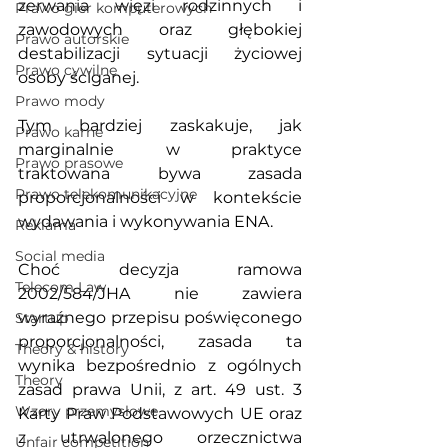
zerwania więzi rodzinnych i 
Prawo gier komputerowych
zawodowych oraz głębokiej 
Prawo autorskie
destabilizacji sytuacji życiowej 
Prawo cywilne
osoby ściganej. 
Prawo mody
Tym bardziej zaskakuje, jak 
Prawo karne
marginalnie w praktyce 
Prawo prasowe
traktowana bywa zasada 
Prawo telekomunikacyjne
proporcjonalności w kontekście 
wydawania i wykonywania ENA.
Reklama
Social media
Choć decyzja ramowa 
Telecom Law
2002/584/JHA nie zawiera 
wyraźnego przepisu poświęconego 
Startup
proporcjonalności, zasada ta 
Theory & history
wynika bezpośrednio z ogólnych 
Theory
zasad prawa Unii, z art. 49 ust. 3 
Wzory przemysłowe
Karty Praw Podstawowych UE oraz 
z utrwalonego orzecznictwa 
Unfair competition