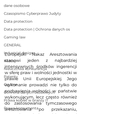
dane osobowe
Czasopismo Cyberprawo Judyty
Data protection
Data protection | Ochrona danych os
Gaming law
GENERAL
Industrial designs
Europejski Nakaz Aresztowania 
stanowi jeden z najbardziej 
Kazusy
intensywnych środków ingerencji 
Nieuczciwa konkurencja
w sferę praw i wolności jednostki w 
Patenty
prawie Unii Europejskiej. Jego 
Ogólne
wykonanie prowadzi nie tylko do 
pozbawienia wolności w państwie 
Ochrona danych osobowych
wykonującym, lecz często również 
Prawa kobiet w branży IT
do zastosowania tymczasowego 
Prawa konsumenta
aresztowania po przekazaniu, 