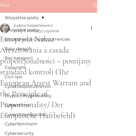
Post
Wszystkie posty
Judyta Kasperkiewicz
Wszystkie posty
15 sty
3 minut(y) czytania
Europejski Nakaz
Blockchain & Cryptocurrencies
Aresztowania a zasada
Bazy danych
Bez kategorii
proporcjonalności – pomijany
Copyright
standard kontroli (The
Civil law
European Arrest Warrant and
Cyberbezpieczeństwo
the Principle of
Crypto | Kryptowaluty
Proportionality/ Der
Cybercrime
Europäische Haftbefehl)
Cyberprzestępczość
Cyberfeminizm
Cybersecurity