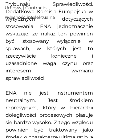
Trybunału Sprawiedliwości. 
Umowy | Contracts
Dodatkowo Komisja Europejska w 
Własność intelektualna
wytycznych dotyczących 
stosowania ENA jednoznacznie 
wskazuje, że nakaz ten powinien 
być stosowany wyłącznie w 
sprawach, w których jest to 
rzeczywiście konieczne i 
uzasadnione wagą czynu oraz 
interesem wymiaru 
sprawiedliwości.
ENA nie jest instrumentem 
neutralnym. Jest środkiem 
represyjnym, który w hierarchii 
dolegliwości procesowych plasuje 
się bardzo wysoko. Z tego względu 
powinien być traktowany jako 
środek o charakterze ultima ratio, a 