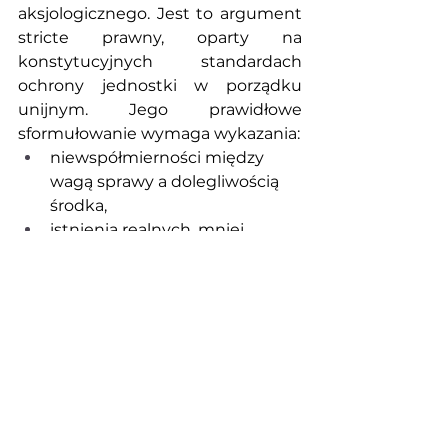
aksjologicznego. Jest to argument 
stricte prawny, oparty na 
konstytucyjnych standardach 
ochrony jednostki w porządku 
unijnym. Jego prawidłowe 
sformułowanie wymaga wykazania:
niewspółmierności między 
wagą sprawy a dolegliwością 
środka,
istnienia realnych, mniej 
restrykcyjnych alternatyw,
braku konieczności 
stosowania ENA dla 
zabezpieczenia toku 
postępowania.
Europejski Nakaz Aresztowania 
pozostaje jednym z filarów 
współpracy sądowej w UE. Właśnie 